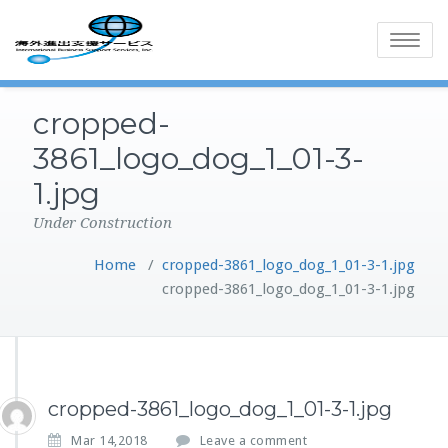
Toggle
navigatio
cropped-
3861_logo_dog_1_01-3-
1.jpg
Under Construction
Home
/
cropped-3861_logo_dog_1_01-3-1.jpg
cropped-3861_logo_dog_1_01-3-1.jpg
cropped-3861_logo_dog_1_01-3-1.jpg
Mar 14,2018
Leave a comment