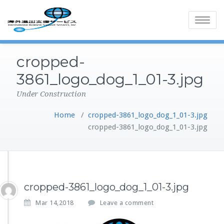
Toggle
navigatio
cropped-
3861_logo_dog_1_01-3.jpg
Under Construction
Home
/
cropped-3861_logo_dog_1_01-3.jpg
cropped-3861_logo_dog_1_01-3.jpg
cropped-3861_logo_dog_1_01-3.jpg
Mar 14,2018
Leave a comment